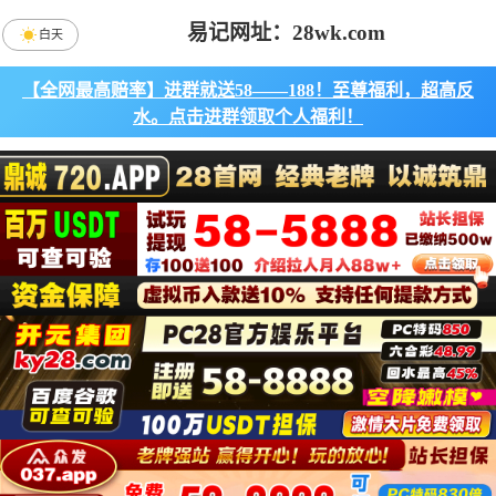
易记网址：28wk.com
白天