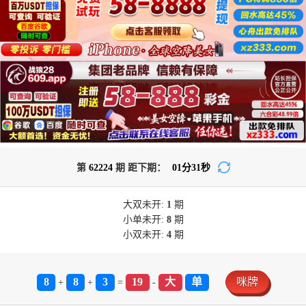
第
62224
期 距下期：
01
分
31
秒
大双
未开:
1
期
小单
未开:
8
期
小双
未开:
4
期
8
8
3
19
大
单
咪牌
+
+
=
-