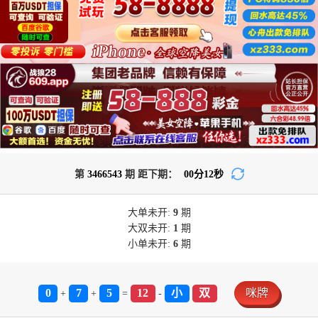
第
3466543
期 距下期：
00
分
12
秒
大单
未开:
9
期
大双
未开:
1
期
小单
未开:
6
期
0
7
5
12
小
双
咪牌
+
+
=
-